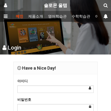
솔로몬 올탭
메인
제품소개
영어학습관
수학학습관
이러닝학
Login
Have a Nice Day!
아이디
비밀번호