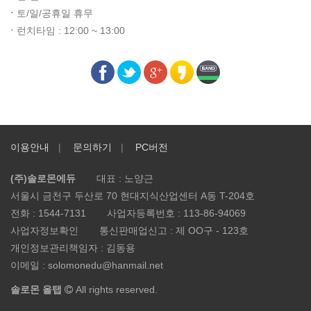
ㆍ
토/일/공휴일 휴무
ㆍ
런치타임 : 12:00 ~ 13:00
이용안내
문의하기
PC버전
(주)솔로몬에듀
대표 : 노양근
서울시 금천구 두산로 70 현대지식산업센터 A동 T-204호
전화 :
1544-7131
사업자등록번호 :
113-86-94069
사업자정보확인
통신판매업신고 :
제 OO구 - 123호
개인정보관리책임자 : 김동용
이메일 :
solomonedu@hanmail.net
솔로몬 올탭
All rights reserved.