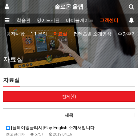
솔로몬 올탭
이러닝학습관
영어도서관
바이블게이트
고객센터
공지사항
1:1 문의
자료실
컨텐츠별 소개영상
수강후기
자료실
자료실
전체(4)
제목
[플레이잉글리시]Play English 소개서입니다.
최고관리자
5757
2019.04.16