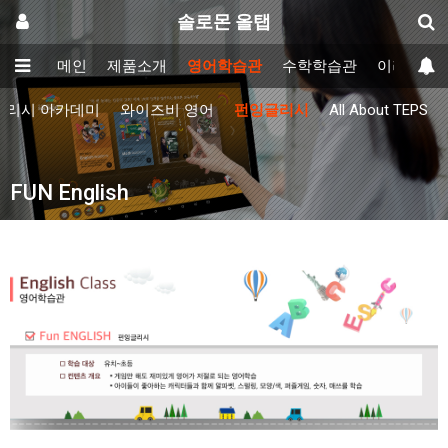
솔로몬 올탭
메인
제품소개
영어학습관
수학학습관
이러닝학
글리시 아카데미
와이즈비 영어
펀잉글리시
All About TEPS
FUN English