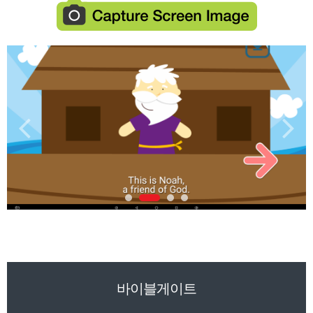
바이블게이트