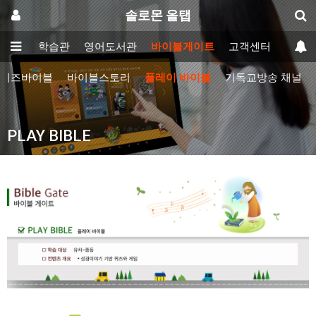
솔로몬 올탭
이러닝학습관
영어도서관
바이블게이트
고객센터
키즈바이블
바이블스토리
플레이 바이블
기독교방송 채널
PLAY BIBLE