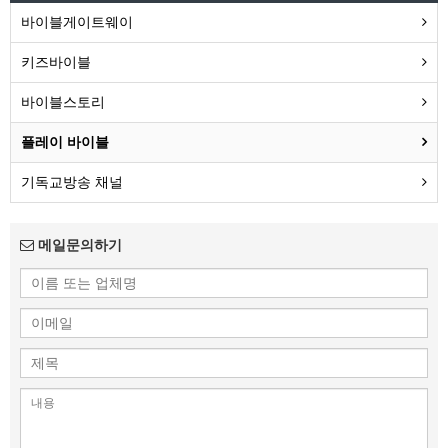
바이블게이트웨이
키즈바이블
바이블스토리
플레이 바이블
기독교방송 채널
메일문의하기